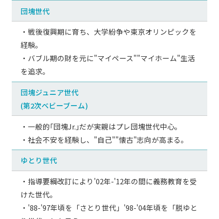
団塊世代
・戦後復興期に育ち、大学紛争や東京オリンピックを
経験。
・バブル期の財を元に"マイペース""マイホーム"生活
を追求。
団塊ジュニア世代
(第2次ベビーブーム)
・一般的｢団塊Jr.｣だが実親はプレ団塊世代中心。
・社会不安を経験し、"自己""懐古"志向が高まる。
ゆとり世代
・指導要綱改訂により'02年-'12年の間に義務教育を受
けた世代。
・'88-'97年頃を「さとり世代」'98-'04年頃を「脱ゆと